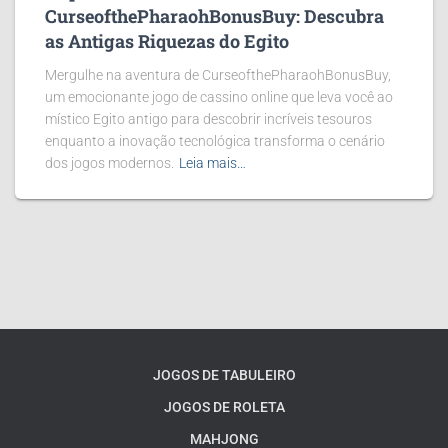
CurseofthePharaohBonusBuy: Descubra
as Antigas Riquezas do Egito
Mergulhe na aventura de CurseofthePharaohBonusBuy,
um emocionante jogo de cassino online que leva você ao
místico Egito antigo para descobrir incríveis tesouros
enquanto a inovação tecnológica transforma o cenário
dos jogos modernos.
Leia mais…
JOGOS DE TABULEIRO
JOGOS DE ROLETA
MAHJONG