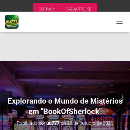
ENTRAR
CADASTRE-SE
A
L
T
E
R
N
A
R
N
A
V
E
G
A
Explorando o Mundo de Mistérios
Ç
Ã
em "BookOfSherlock"
O
Publicado por
uu777
on
23 de outubro de 2026