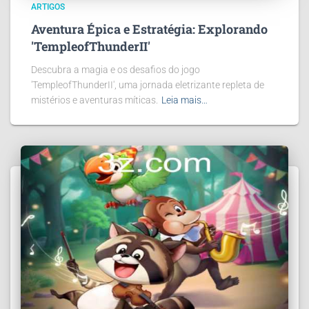
ARTIGOS
Aventura Épica e Estratégia: Explorando
'TempleofThunderII'
Descubra a magia e os desafios do jogo
'TempleofThunderII', uma jornada eletrizante repleta de
mistérios e aventuras míticas.
Leia mais…