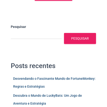
Pesquisar
PESQUISAR
Posts recentes
Desvendando o Fascinante Mundo de FortuneMonkey:
Regras e Estratégias
Descubra o Mundo de LuckyBats: Um Jogo de
Aventura e Estratégia