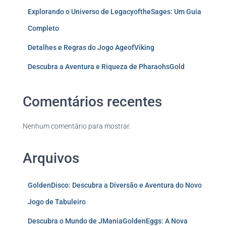
Explorando o Universo de LegacyoftheSages: Um Guia
Completo
Detalhes e Regras do Jogo AgeofViking
Descubra a Aventura e Riqueza de PharaohsGold
Comentários recentes
Nenhum comentário para mostrar.
Arquivos
GoldenDisco: Descubra a Diversão e Aventura do Novo
Jogo de Tabuleiro
Descubra o Mundo de JManiaGoldenEggs: A Nova