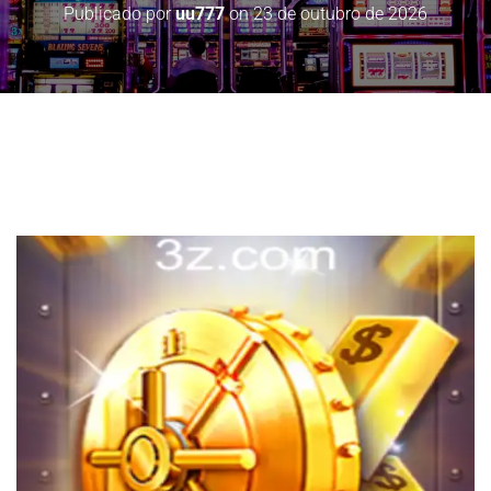
Publicado por
uu777
on
23 de outubro de 2026