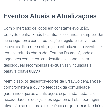
relações de longo prazo.
Eventos Atuais e Atualizações
Com o mercado de jogos em constante evolução,
CrazyGoldenBank não fica atrás e continua a surpreender
seus jogadores com atualizações regulares e eventos
especiais. Recentemente, o jogo introduziu um evento de
tempo limitado chamado "Fortuna Dourada", onde os
jogadores competem em desafios semanais para
desbloquear recompensas exclusivas vinculadas à
palavra-chave
uu777
.
Além disso, os desenvolvedores de CrazyGoldenBank se
comprometem a ouvir o feedback da comunidade,
garantindo que as atualizações sejam adaptadas às
necessidades e desejos dos jogadores. Esta abordagem
ativa não só melhora a experiência de jogo, mas também