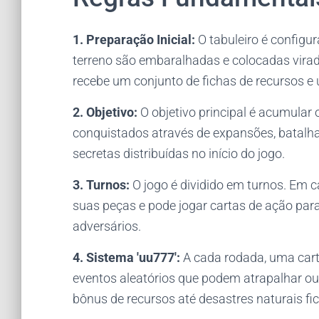
1. Preparação Inicial:
O tabuleiro é configu
terreno são embaralhadas e colocadas vira
recebe um conjunto de fichas de recursos e
2. Objetivo:
O objetivo principal é acumular 
conquistados através de expansões, batalha
secretas distribuídas no início do jogo.
3. Turnos:
O jogo é dividido em turnos. Em c
suas peças e pode jogar cartas de ação para
adversários.
4. Sistema 'uu777':
A cada rodada, uma carta
eventos aleatórios que podem atrapalhar ou
bônus de recursos até desastres naturais fic