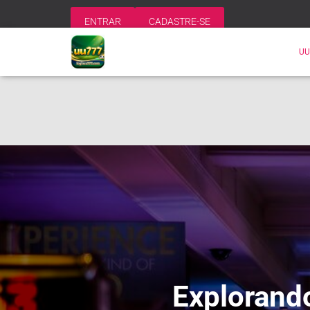
ENTRAR
CADASTRE-SE
UU
Explorand