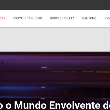
777
JOGOS DE TABULEIRO
JOGOS DE ROLETA
MAHJONG
JOG
o o Mundo Envolvente 