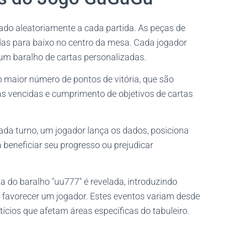
rado aleatoriamente a cada partida. As peças de
das para baixo no centro da mesa. Cada jogador
 um baralho de cartas personalizadas.
o maior número de pontos de vitória, que são
s vencidas e cumprimento de objetivos de cartas
ada turno, um jogador lança os dados, posiciona
 beneficiar seu progresso ou prejudicar
 do baralho "uu777" é revelada, introduzindo
 favorecer um jogador. Estes eventos variam desde
tícios que afetam áreas específicas do tabuleiro.