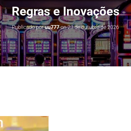
Regras e Inovações
Publicado por
uu777
on
23 de outubro de 2026