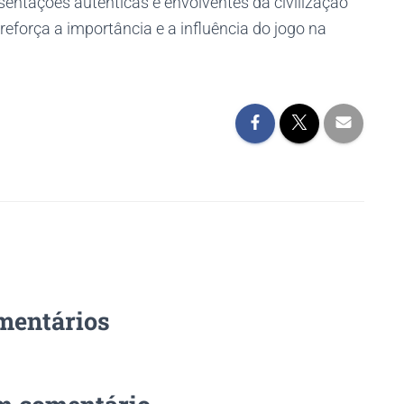
ntações autênticas e envolventes da civilização
 reforça a importância e a influência do jogo na
mentários