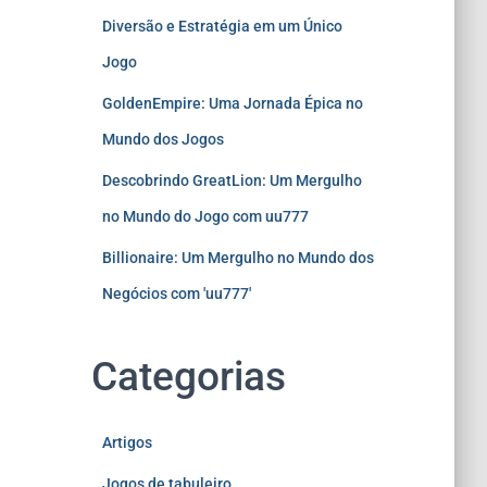
Diversão e Estratégia em um Único
Jogo
GoldenEmpire: Uma Jornada Épica no
Mundo dos Jogos
Descobrindo GreatLion: Um Mergulho
no Mundo do Jogo com uu777
Billionaire: Um Mergulho no Mundo dos
Negócios com 'uu777'
Categorias
Artigos
Jogos de tabuleiro