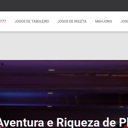
777
JOGOS DE TABULEIRO
JOGOS DE ROLETA
MAHJONG
JOG
Aventura e Riqueza de 