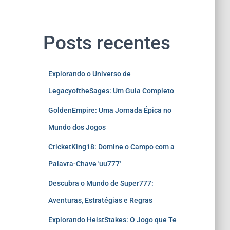
Posts recentes
Explorando o Universo de
LegacyoftheSages: Um Guia Completo
GoldenEmpire: Uma Jornada Épica no
Mundo dos Jogos
CricketKing18: Domine o Campo com a
Palavra-Chave 'uu777'
Descubra o Mundo de Super777:
Aventuras, Estratégias e Regras
Explorando HeistStakes: O Jogo que Te