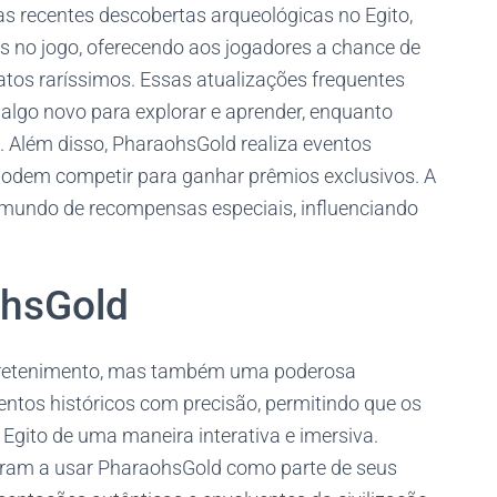
as recentes descobertas arqueológicas no Egito,
s no jogo, oferecendo aos jogadores a chance de
atos raríssimos. Essas atualizações frequentes
lgo novo para explorar e aprender, enquanto
Além disso, PharaohsGold realiza eventos
odem competir para ganhar prêmios exclusivos. A
 mundo de recompensas especiais, influenciando
ohsGold
tretenimento, mas também uma poderosa
entos históricos com precisão, permitindo que os
 Egito de uma maneira interativa e imersiva.
aram a usar PharaohsGold como parte de seus